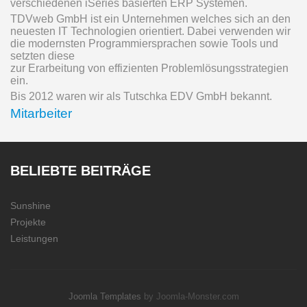
verschiedenen iSeries basierten ERP Systemen.
TDVweb GmbH ist ein Unternehmen welches sich an den
neuesten IT Technologien orientiert. Dabei verwenden wir
die modernsten Programmiersprachen sowie Tools und
setzten diese
zur Erarbeitung von effizienten Problemlösungsstrategien
ein.
Bis 2012 waren wir als Tutschka EDV GmbH bekannt.
Mitarbeiter
BELIEBTE
BEITRÄGE
Sunshine
Projekte
Leistungen
Joomla Templates
by Joomla-Monster.com